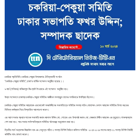
চকরিয়া প্রতিনিধি: চকরিয়া-পেকুয়া উপজেলার ঐতিহ্যবাহী সংগঠন
“চকরিয়া-পেকুয়া সমিতি”, ঢাকা’র বার্ষিক সম্মেলন অনুষ্ঠিত হয়েছে।।
৯ মার্চ (শনিবার) ফকিরাপুল জি-ন্যাট টাওয়ারে এই সম্মেলন অনুষ্ঠিত হয়।
উক্ত সম্মেলনে ঢাকাস্থ চকরিয়া-পেকুয়া সমিতির আজীবন সদস্যবৃন্দ তাদের সপরিবারে উপস্থিত ছিলেন।
চকরিয়া-পেকুয়া সমিতির আহ্বায়ক এডভোকেট ফখরউদ্দীনের সভাপতিত্বে সমিতির সদস্য সচিব মোহাম্মদ বেলাল আহমেদ সমিতির বিগত বছরের
বিভিন্ন কর্মক্রম নিয়ে বিস্তারিত আলোচনা করেন।
এর আগে সভার প্রথমে সাবেক সভাপতি জনাব জালাল উদ্দিন মো. শোয়েব এবং উপদেষ্ঠা জনাব মো: মেজবাহ উদ্দীন আহমেদ এর মৃত্যুতে শোকপ্রস্তাব
পেশ করা হয়। পরে সভায় সর্বসম্মতিক্রমে সমিতির গঠনতন্ত্র অনুমোদন করা হয়।
দ্বিতীয় পর্বে অধ্যাপক জিয়াউল হক এর নেতৃত্বে গঠিত ৩ সদস্য বিশিষ্ট নির্বাচন কমিশন সমিতির ২০২৪-২০২৬ সালের জন্য ৩১ সদস্য বিশিষ্ট নির্বাহী
কমিটির নাম ঘোষণা করেন।