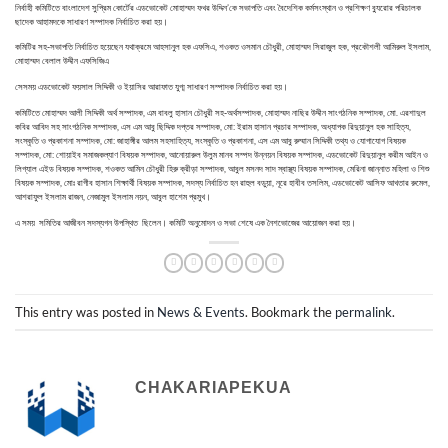
নির্বাহী কমিটিতে বাংলাদেশ সুপ্রিম কোর্টের এডভোকেট মোহাম্মদ ফখর উদ্দিন’কে সভাপতি এবং বৈদেশিক কর্মসংস্থান ও প্রশিক্ষণ ব্যুরোর পরিচালক
ছাদেক আহামদকে সাধারণ সম্পাদক নির্বাচিত করা হয়।
কমিটির সহ-সভাপতি নির্বাচিত হয়েছেন যথাক্রমে আহসানুল হক এফসিএ, শওকত ওসমান চৌধুরী, মোহাম্মদ সিরাজুল হক, প্রকৌশলী আমিরুল ইসলাম,
মোহাম্মদ বেলাল উদ্দীন এফসিজিএ
সেসময় এডভোকেট ফয়সাল সিদ্দিকী ও ইয়াসির আরাফাত যুগ্ম সাধারণ সম্পাদক নির্বাচিত করা হয়।
কমিটিতে মোহাম্মদ আলী সিদ্দিকী অর্থ সম্পাদক, এম বাবলু হাসান চৌধুরী সহ-অর্থসম্পাদক, মোহাম্মদ নাছির উদ্দীন সাংগঠনিক সম্পাদক, মো. এরশাদুল
কবির আবিদ সহ সাংগঠনিক সম্পাদক, এস এম আবু ছিদ্দিক দপ্তর সম্পাদক, মো: ইরাম হাসান প্রচার সম্পাদক, অধ্যাপক রিদুয়ানুল হক সাহিত্য,
সংস্কৃতি ও প্রকাশনা সম্পাদক, মো: জাহাঙ্গীর আলম সহসাহিত্য, সংস্কৃতি ও প্রকাশনা, এস এম আবু রুম্মান সিদ্দিকী তথ্য ও যোগাযোগ বিষয়ক
সম্পাদক, মো: শোয়াইব সমাজকল্যাণ বিষয়ক সম্পাদক, আনোয়ারুল উলুম মানব সম্পদ উন্নয়ন বিষয়ক সম্পাদক, এডভোকেট রিদুয়ানুল করীম আইন ও
লিগ্যাল এইড বিষয়ক সম্পাদক, শওকত আমিন চৌধুরী হিরু ক্রীড়া সম্পাদক, আবুল মসনদ সাদ স্বাস্থ্য বিষয়ক সম্পাদক, মেরিনা জান্নাত মহিলা ও শিশু
বিষয়ক সম্পাদক, মোঃ রাগীব হাসান শিক্ষার্থী বিষয়ক সম্পাদক, সদস্য নির্বাচিত হন রাহুল বডুয়া, নূরে হাবীব তসলিম, এডভোকেট আসিফ আখতার রুমেল,
আশরাফুল ইসলাম রাজন, নেজামুল ইসলাম নয়ন, আবুল হাশেম প্রমুখ।
এ সময় সমিতির আজীবন সদস্যগন উপস্থিত ছিলেন। কমিটি অনুমোদন ও সভা শেষে এক নৈশভোজের আয়োজন করা হয়।
This entry was posted in
News & Events
. Bookmark the
permalink
.
CHAKARIAPEKUA